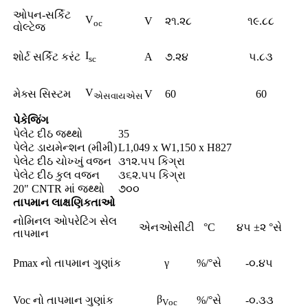
ઓપન-સર્કિટ
V
V
૨૧.૨૮
૧૯.૮૮
oc
વોલ્ટેજ
I
શોર્ટ સર્કિટ કરંટ
A
૭.૨૪
૫.૮૩
sc
V
મેક્સ સિસ્ટમ
V
60
60
એસવાયએસ
પેકેજિંગ
પેલેટ દીઠ જથ્થો
35
પેલેટ ડાયમેન્શન (મીમી)
L1,049 x W1,150 x H827
પેલેટ દીઠ ચોખ્ખું વજન
૩૧૨.૫૫ કિગ્રા
પેલેટ દીઠ કુલ વજન
૩૬૨.૫૫ કિગ્રા
20" CNTR માં જથ્થો
૭૦૦
તાપમાન લાક્ષણિકતાઓ
નોમિનલ ઓપરેટિંગ સેલ
એનઓસીટી
°C
૪૫ ±૨ °સે
તાપમાન
Pmax નો તાપમાન ગુણાંક
γ
%/°સે
-૦.૪૫
β
Voc નો તાપમાન ગુણાંક
%/°સે
-૦.૩૩
V
oc