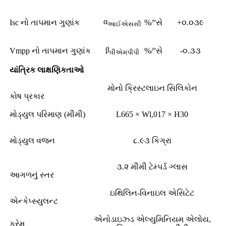
α
Isc નો તાપમાન ગુણાંક
%/°સે
+૦.૦૩૯
આઈએસસી
β
Vmpp નો તાપમાન ગુણાંક
%/°સે
-૦.૩૩
વીએમપીપી
યાંત્રિક લાક્ષણિકતાઓ
મોનો ક્રિસ્ટલાઇન સિલિકોન
કોષ પ્રકાર
મોડ્યુલ પરિમાણ (મીમી)
L665 × Wl,017 × H30
મોડ્યુલ વજન
૮.૯૩ કિગ્રા
૩.૨ મીમી ટેમ્પર્ડ ગ્લાસ
આગળનું સ્તર
ઇથિલિન-વિનાઇલ એસિટેટ
એન્કેપ્સ્યુલન્ટ
એનોડાઇઝ્ડ એલ્યુમિનિયમ એલોય,
ફ્રેમ