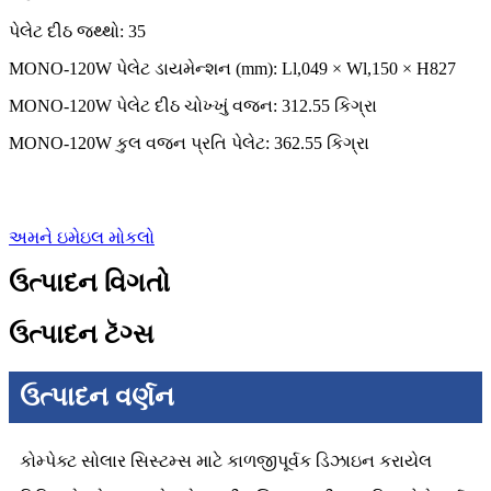
પેલેટ દીઠ જથ્થો: 35
MONO-120W પેલેટ ડાયમેન્શન (mm): Ll,049 × Wl,150 × H827
MONO-120W પેલેટ દીઠ ચોખ્ખું વજન: 312.55 કિગ્રા
MONO-120W કુલ વજન પ્રતિ પેલેટ: 362.55 કિગ્રા
અમને ઇમેઇલ મોકલો
ઉત્પાદન વિગતો
ઉત્પાદન ટૅગ્સ
ઉત્પાદન વર્ણન
કોમ્પેક્ટ સોલાર સિસ્ટમ્સ માટે કાળજીપૂર્વક ડિઝાઇન કરાયેલ