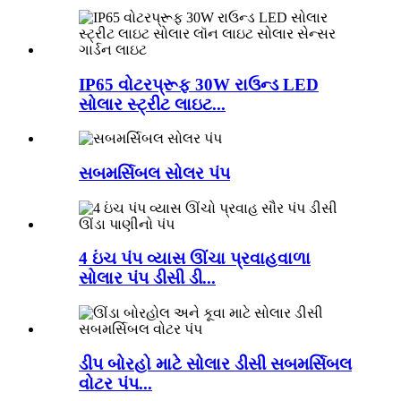
IP65 વોટરપ્રૂફ 30W રાઉન્ડ LED
સોલાર સ્ટ્રીટ લાઇટ...
સબમર્સિબલ સોલર પંપ
4 ઇંચ પંપ વ્યાસ ઊંચા પ્રવાહવાળા
સોલાર પંપ ડીસી ડી...
ડીપ બોરહો માટે સોલાર ડીસી સબમર્સિબલ
વોટર પંપ...