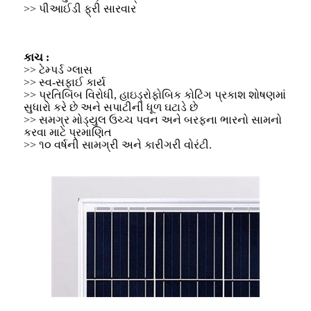
>> પીઆઈડી ફ્રી સારવાર
કાચ :
>> ટેમ્પર્ડ ગ્લાસ
>> સ્વ-સફાઈ કાર્ય
>> પ્રતિબિંબ વિરોધી, હાઇડ્રોફોબિક કોટિંગ પ્રકાશ શોષણમાં
સુધારો કરે છે અને સપાટીની ધૂળ ઘટાડે છે
>> સમગ્ર મોડ્યુલ ઉચ્ચ પવન અને બરફના ભારનો સામનો
કરવા માટે પ્રમાણિત
>> ૧૦ વર્ષની સામગ્રી અને કારીગરી વોરંટી.