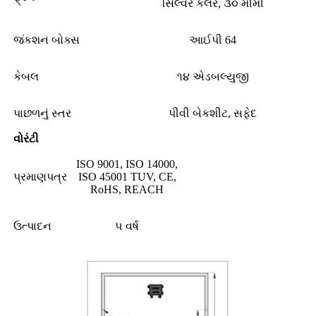
સિલ્વર કલર, ૩૦ મીમી
જંકશન બોક્સ
આઈપી 64
કેબલ
૧૪ એડબલ્યુજી
પાછળનું સ્તર
પીવી બેકશીટ, સફેદ
વોરંટી
ISO 9001, ISO 14000,
પ્રમાણપત્ર
ISO 45001 TUV, CE,
RoHS, REACH
ઉત્પાદન
૫ વર્ષ