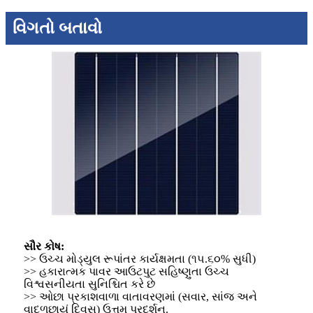
વિગતો બતાવો
સૌર કોષ:
>> ઉચ્ચ મોડ્યુલ રૂપાંતર કાર્યક્ષમતા (૧૫.૬૦% સુધી)
>> હકારાત્મક પાવર આઉટપુટ સહિષ્ણુતા ઉચ્ચ
વિશ્વસનીયતા સુનિશ્ચિત કરે છે
>> ઓછા પ્રકાશવાળા વાતાવરણમાં (સવાર, સાંજ અને
વાદળછાયું દિવસ) ઉત્તમ પ્રદર્શન.