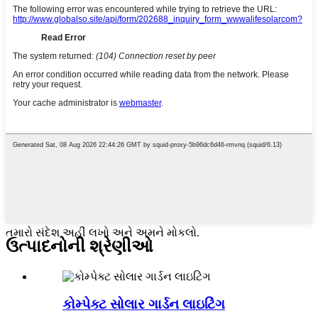
તમારો સંદેશ અહીં લખો અને અમને મોકલો.
ઉત્પાદનોની શ્રેણીઓ
કોમ્પેક્ટ સોલાર ગાર્ડન લાઇટિંગ