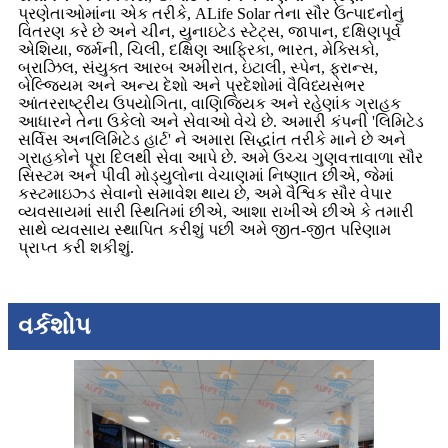
પ્રણેતાઓમાંના એક તરીકે, ALife Solar તેના સૌર ઉત્પાદનોનું
વિતરણ કરે છે અને ચીન, યુનાઇટેડ સ્ટેટ્સ, જાપાન, દક્ષિણપૂર્વ
એશિયા, જર્મની, ચિલી, દક્ષિણ આફ્રિકા, ભારત, મેક્સિકો,
બ્રાઝિલ, સંયુક્ત આરબ અમીરાત, ઇટાલી, સ્પેન, ફ્રાન્સ,
બેલ્જિયમ અને અન્ય દેશો અને પ્રદેશોમાં વૈવિધ્યસભર
આંતરરાષ્ટ્રીય ઉપયોગિતા, વાણિજ્યિક અને રહેણાંક ગ્રાહક
આધારને તેના ઉકેલો અને સેવાઓ વેચે છે. અમારી કંપની 'લિમિટેડ
સર્વિસ અનલિમિટેડ હાર્ટ' ને અમારા સિદ્ધાંત તરીકે માને છે અને
ગ્રાહકોને પૂરા દિલથી સેવા આપે છે. અમે ઉચ્ચ ગુણવત્તાવાળા સૌર
સિસ્ટમ અને પીવી મોડ્યુલોના વેચાણમાં નિષ્ણાત છીએ, જેમાં
કસ્ટમાઇઝ્ડ સેવાનો સમાવેશ થાય છે, અમે વૈશ્વિક સૌર વેપાર
વ્યવસાયમાં સારી સ્થિતિમાં છીએ, આશા રાખીએ છીએ કે તમારી
સાથે વ્યવસાય સ્થાપિત કરીશું પછી અમે જીત-જીત પરિણામ
પ્રાપ્ત કરી શકીશું.
વર્કશોપ