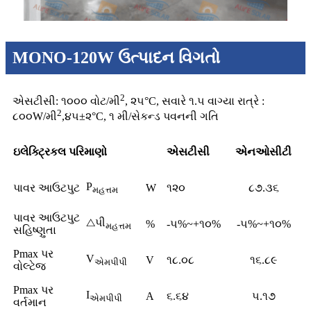
MONO-120W ઉત્પાદન વિગતો
2
એસટીસી: ૧૦૦૦ વોટ/મી
, ૨૫°C, સવારે ૧.૫ વાગ્યા રાત્રે :
2
૮૦૦W/મી
,૪૫±૨°C, ૧ મી/સેકન્ડ પવનની ગતિ
ઇલેક્ટ્રિકલ પરિમાણો
એસટીસી
એનઓસીટી
P
પાવર આઉટપુટ
W
૧૨૦
૮૭.૩૬
મહત્તમ
પાવર આઉટપુટ
△પી
%
-૫%~+૧૦%
-૫%~+૧૦%
મહત્તમ
સહિષ્ણુતા
Pmax પર
V
V
૧૮.૦૮
૧૬.૮૯
એમપીપી
વોલ્ટેજ
Pmax પર
I
A
૬.૬૪
૫.૧૭
એમપીપી
વર્તમાન