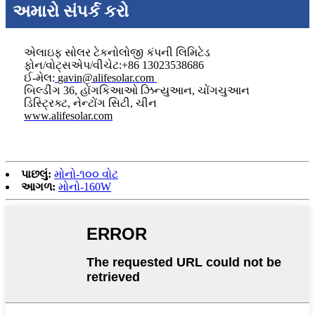
અમારો સંપર્ક કરો
એલાઇફ સોલર ટેકનોલોજી કંપની લિમિટેડ
ફોન/વોટ્સએપ/વીચેટ:+86 13023538686
ઈ-મેલ:
gavin@alifesolar.com
બિલ્ડીંગ 36, હોંગકિઆઓ ઝિન્યુઆન, ચોંગચુઆન
ડિસ્ટ્રિક્ટ, નેન્ટોંગ સિટી, ચીન
www.alifesolar.com
પાછલું:
મોનો-૧૦૦ વોટ
આગળ:
મોનો-160W