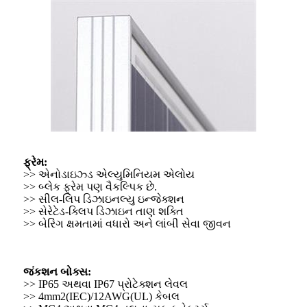
ફ્રેમ:
>> એનોડાઇઝ્ડ એલ્યુમિનિયમ એલોય
>> બ્લેક ફ્રેમ પણ વૈકલ્પિક છે.
>> સીલ-લિપ ડિઝાઇનલ્યુ ઇન્જેક્શન
>> સેરેટેડ-ક્લિપ ડિઝાઇન તાણ શક્તિ
>> બેરિંગ ક્ષમતામાં વધારો અને લાંબી સેવા જીવન
જંકશન બોક્સ:
>> IP65 અથવા IP67 પ્રોટેક્શન લેવલ
>> 4mm2(IEC)/12AWG(UL) કેબલ