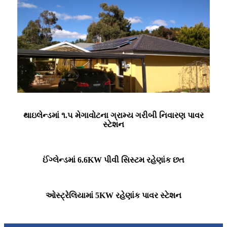
થાઇલેન્ડમાં ૧.૫ મેગાવોટના ગ્રામ્ય ગરીબી નિવારણ પાવર
સ્ટેશન
ઈંગ્લેન્ડમાં 6.6KW પીવી સિસ્ટમ રહેણાંક છત
ઓસ્ટ્રેલિયામાં 5KW રહેણાંક પાવર સ્ટેશન