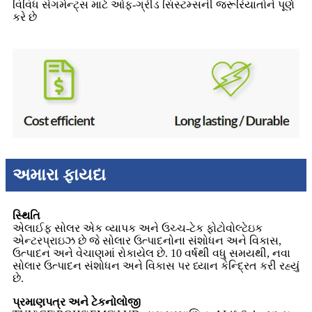
વિવિધ સેગમેન્ટ્સ માટે ઓફ-ગ્રીડ સિસ્ટમ્સની જરૂરિયાતોને પૂર્ણ
કરે છે
અમારા ફાયદા
સ્થિતિ
એલાઈફ સોલર એક વ્યાપક અને ઉચ્ચ-ટેક ફોટોવોલ્ટેઇક
એન્ટરપ્રાઇઝ છે જે સોલાર ઉત્પાદનોના સંશોધન અને વિકાસ,
ઉત્પાદન અને વેચાણમાં રોકાયેલ છે. 10 વર્ષથી વધુ સમયથી, નવા
સોલાર ઉત્પાદન સંશોધન અને વિકાસ પર ધ્યાન કેન્દ્રિત કરી રહ્યું
છે.
પ્રમાણપત્ર અને ટેકનોલોજી