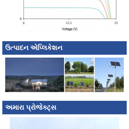
ઉત્પાદન એપ્લિકેશન
અમારા પ્રોજેક્ટ્સ