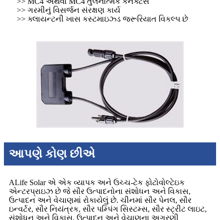
>> MC4 અથવા MC4 તુલનાત્મક કનેક્ટર્સ
>> ગરમીનું વિસર્જન સંરક્ષણ કાર્ય
>> ક્લાયન્ટની ખાસ કસ્ટમાઇઝ્ડ જરૂરિયાત વિકલ્પ છે
આપણે કોણ છીએ
ALife Solar એ એક વ્યાપક અને ઉચ્ચ-ટેક ફોટોવોલ્ટેઇક
એન્ટરપ્રાઇઝ છે જે સૌર ઉત્પાદનોના સંશોધન અને વિકાસ,
ઉત્પાદન અને વેચાણમાં રોકાયેલું છે. ચીનમાં સૌર પેનલ, સૌર
ઇન્વર્ટર, સૌર નિયંત્રક, સૌર પમ્પિંગ સિસ્ટમ્સ, સૌર સ્ટ્રીટ લાઇટ,
સંશોધન અને વિકાસ, ઉત્પાદન અને વેચાણના અગ્રણી