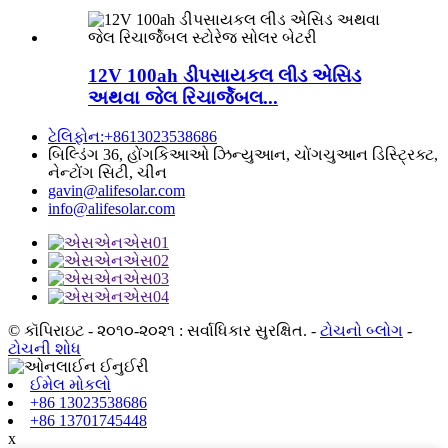
12V 100ah ડીપસાયકલ લીડ એસિડ
અથવા જેલ રિચાર્જેબલ...
ટેલિફોન:+8613023538686
બિલ્ડિંગ 36, હોંગકિઆઓ ઝિન્યુઆન, ચોંગચુઆન ડિસ્ટ્રિક્ટ,
નેન્ટોંગ સિટી, ચીન
gavin@alifesolar.com
info@alifesolar.com
© કૉપિરાઇટ - ૨૦૧૦-૨૦૨૧ : સર્વાધિકાર સુરક્ષિત.
-
ટોચનો બ્લોગ
-
ટોચની શોધ
ઈમેલ મોકલો
+86 13023538686
+86 13701745448
x