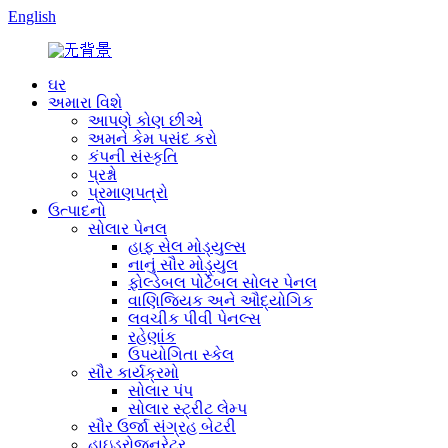
English
ઘર
અમારા વિશે
આપણે કોણ છીએ
અમને કેમ પસંદ કરો
કંપની સંસ્કૃતિ
પ્રશ્નો
પ્રમાણપત્રો
ઉત્પાદનો
સોલાર પેનલ
હાફ સેલ મોડ્યુલ્સ
નાનું સૌર મોડ્યુલ
ફોલ્ડેબલ પોર્ટેબલ સોલર પેનલ
વાણિજ્યિક અને ઔદ્યોગિક
લવચીક પીવી પેનલ્સ
રહેણાંક
ઉપયોગિતા સ્કેલ
સૌર કાર્યક્રમો
સોલાર પંપ
સોલાર સ્ટ્રીટ લેમ્પ
સૌર ઉર્જા સંગ્રહ બેટરી
હાઇડ્રોજનરેટર