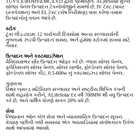
TUV\CE\ROHS\EMC\LVD દ્વારા પ્રમાણિત, ALifeSolar મુખ્ય
સોલાર પેનલ ઉત્પાદન ટેકનોલોજીને સમજે છે, IV ટેસ્ટ (પાવર
ઇન્સ્પેક્શન) અને EL ટેસ્ટ (કોષ નિરીક્ષણ) પાસ કરેલા તમામ
ઉત્પાદનોનું વચન આપે છે.
સ્ટોક
ટૂંકા લીડ-ટાઇમ: 12 કાર્યકારી દિવસોમાં અન્ય સપ્લાયર્સની
તુલનામાં ઝડપી ઉત્પાદન સમય, અને હંમેશા સ્ટોકમાં રાખવા માટે
તૈયાર.
ઉત્પાદન અને કસ્ટમાઇઝેશન
વૈવિધ્યસભર સૌર ઉત્પાદન ઓફર કરે છે: ગ્લાસ સોલર પેનલ,
ફ્લેક્સિબલ સોલર પેનલ, સોલર ચાર્જર, ફોલ્ડેબલ સોલર પેનલ,
ફોલ્ડેબલ સોલર કીટ, 0.5-600w નું કસ્ટમાઇઝ્ડ સોલર પેનલ.
ગુણવત્તા
સ્થિર બ્રાન્ડ મટિરિયલ સપ્લાયર અને રાષ્ટ્રીય શિપિંગ કંપની
સાથે સહયોગ કરીને, ALifeSolar દર વર્ષે 700MW થી વધુ ઉત્પાદન
કરે છે, અને વાર્ષિક ધોરણે સતત 20% વધે છે.
સેવા
નિષ્ઠાવાન ઓન કોલ સેવા અને વ્યાવસાયિક ઉત્પાદન સૂચન.
વેચાણ પછીની બધી સમસ્યા એક અઠવાડિયામાં સંતોષકારક ઉકેલ
સાથે આપવામાં આવશે.